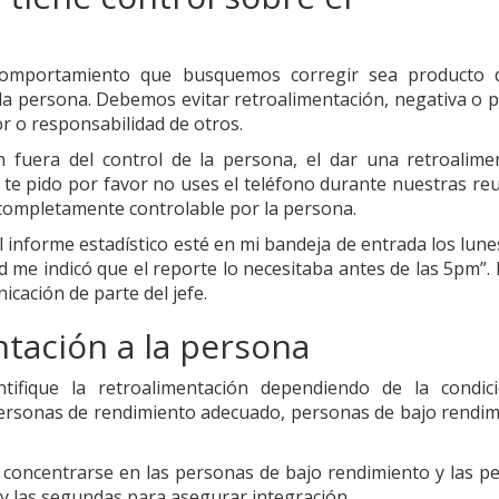
 comportamiento que busquemos corregir sea producto
 la persona. Debemos evitar retroalimentación, negativa o po
r o responsabilidad de otros.
fuera del control de la persona, el dar una retroalime
, te pido por favor no uses el teléfono durante nuestras re
 completamente controlable por la persona.
el informe estadístico esté en mi bandeja de entrada los lun
 me indicó que el reporte lo necesitaba antes de las 5pm”. 
icación de parte del jefe.
tación a la persona
ifique la retroalimentación dependiendo de la condic
personas de rendimiento adecuado, personas de bajo rendim
 concentrarse en las personas de bajo rendimiento y las p
 y las segundas para asegurar integración.