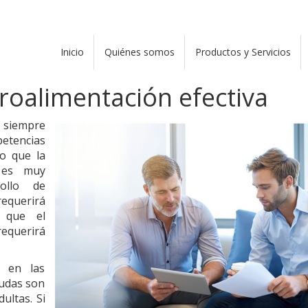
egar servicios de alta tecnología profesional en materia de
nuestros clientes.
Inicio
Quiénes somos
Productos y Servicios
troalimentación efectiva
siempre
petencias
do que la
 es muy
rollo de
querirá
s que el
requerirá
s en las
dudas son
ultas. Si