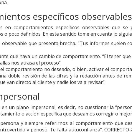
ona.
ientos específicos observables
s en comportamientos específicos observables que se
 o poco definidos. En este sentido tome en cuenta lo siguie
co observable que presenta brecha. “Tus informes suelen c
ante que haya un cambio de comportamiento. “El tener que 
llas nos atrasa el proceso”.
 el comportamiento no deseado, o bien, activar el comport
a doble revisión de las cifras y la redacción antes de remi
 van directo al cliente y nadie los va a revisar”.
mpersonal
n un plano impersonal, es decir, no cuestionar la “person
rtamiento o acción específica que deseamos corregir o mejor
la persona y siempre referirnos al comportamiento que d
introvertido y penoso. Te falta autoconfianza”. CORRECTO-