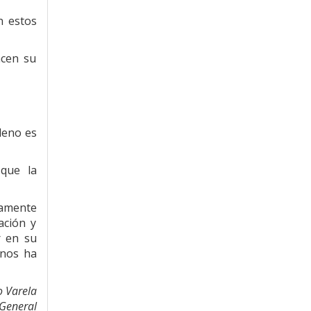
n estos
acen su
lleno es
que la
ramente
ación y
r en su
 nos ha
o Varela
General