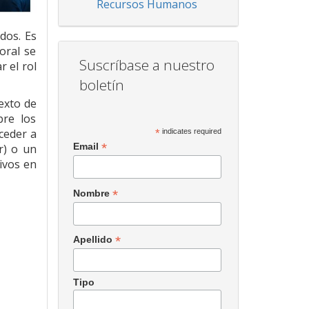
Recursos Humanos
dos. Es
oral se
Suscríbase a nuestro
 el rol
boletín
exto de
bre los
ceder a
*
indicates required
*
Email
r) o un
ivos en
*
Nombre
*
Apellido
Tipo