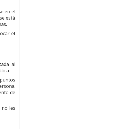
e en el
se está
nas.
ocar el
tada al
tica.
 puntos
ersona.
ento de
 no les