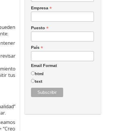
*
Empresa
 pueden
*
Puesto
nte:
ontener
*
País
revisar
Email Format
amiento
html
tir tus
text
alidad”
ar.
eseamos
> “Creo