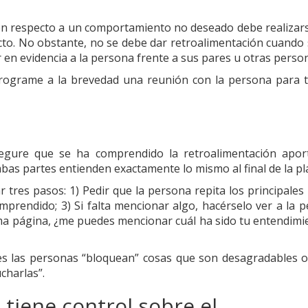
ción respecto a un comportamiento no deseado debe realizars
to. No obstante, no se debe dar retroalimentación cuando 
 en evidencia a la persona frente a sus pares u otras perso
 programe a la brevedad una reunión con la persona para t
egure que se ha comprendido la retroalimentación apor
s partes entienden exactamente lo mismo al final de la plá
r tres pasos: 1) Pedir que la persona repita los principales
mprendido; 3) Si falta mencionar algo, hacérselo ver a la p
a página, ¿me puedes mencionar cuál ha sido tu entendimi
es las personas “bloquean” cosas que son desagradables o
ucharlas”.
tiene control sobre el