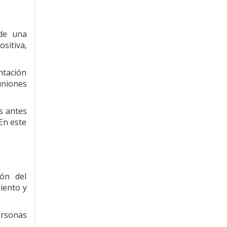
 de una
sitiva,
ntación
uniones
es antes
En este
ión del
iento y
ersonas