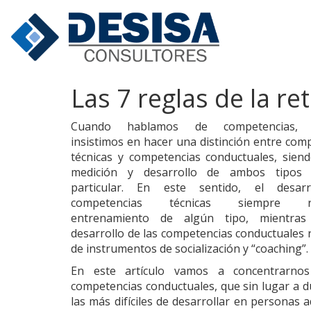
DESISA
DESISA Consultores es una Firma que se enorgullece de entr
humano, contando con un excelente nivel de satisfacción en 
Las 7 reglas de la re
Cuando hablamos de competencias, 
insistimos en hacer una distinción entre com
técnicas y competencias conductuales, sien
medición y desarrollo de ambos tipos
particular. En este sentido, el desar
competencias técnicas siempre re
entrenamiento de algún tipo, mientra
desarrollo de las competencias conductuales 
de instrumentos de socialización y “coaching”.
En este artículo vamos a concentrarno
competencias conductuales, que sin lugar a 
las más difíciles de desarrollar en personas ad