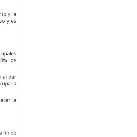
to y la
eo y es
cipales
20% de
 al dar
cupa la
ecer la
 fin de